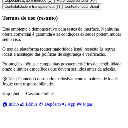
Especialização e método (E)
Autoridade editorial (A)
Confiabilidade e transparência (T)
Contexto local Brasil
Termos de uso (resumo)
Este ambiente é demonstrativo para testes de interface. Nenhuma
oferta comercial é garantida e as condições exibidas podem mudar
sem aviso.
O uso da plataforma requer maioridade legal, respeito às regras
locais e aceitação das políticas de segurança e verificação.
Promoções, bônus e campanhas possuem critérios de elegibilidade,
prazo e limites específicos que devem ser lidos antes da adesão.
🔞 18+ | Conteúdo destinado exclusivamente a maiores de idade.
Jogue com responsabilidade.
© qqqbet — Cassino Online
🏠
Início
🎁
Bônus
💳
Depósito
📲
App
🎮
Jogar