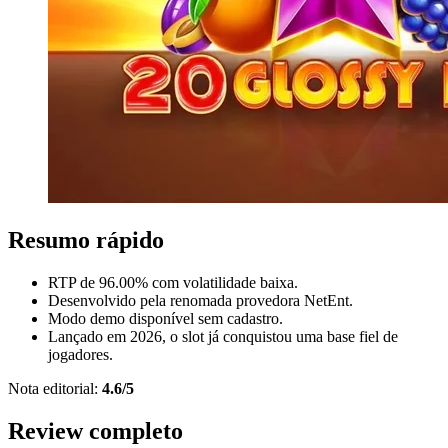
Resumo rápido
RTP de 96.00% com volatilidade baixa.
Desenvolvido pela renomada provedora NetEnt.
Modo demo disponível sem cadastro.
Lançado em 2026, o slot já conquistou uma base fiel de
jogadores.
Nota editorial:
4.6/5
Review completo