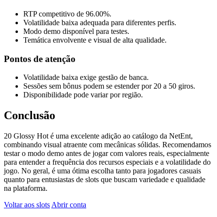
RTP competitivo de 96.00%.
Volatilidade baixa adequada para diferentes perfis.
Modo demo disponível para testes.
Temática envolvente e visual de alta qualidade.
Pontos de atenção
Volatilidade baixa exige gestão de banca.
Sessões sem bônus podem se estender por 20 a 50 giros.
Disponibilidade pode variar por região.
Conclusão
20 Glossy Hot é uma excelente adição ao catálogo da NetEnt,
combinando visual atraente com mecânicas sólidas. Recomendamos
testar o modo demo antes de jogar com valores reais, especialmente
para entender a frequência dos recursos especiais e a volatilidade do
jogo. No geral, é uma ótima escolha tanto para jogadores casuais
quanto para entusiastas de slots que buscam variedade e qualidade
na plataforma.
Voltar aos slots
Abrir conta