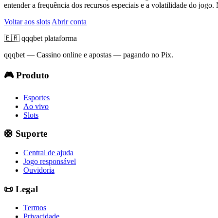
entender a frequência dos recursos especiais e a volatilidade do jogo
Voltar aos slots
Abrir conta
🇧🇷 qqqbet plataforma
qqqbet — Cassino online e apostas — pagando no Pix.
🎮
Produto
Esportes
Ao vivo
Slots
🛟
Suporte
Central de ajuda
Jogo responsável
Ouvidoria
📜
Legal
Termos
Privacidade