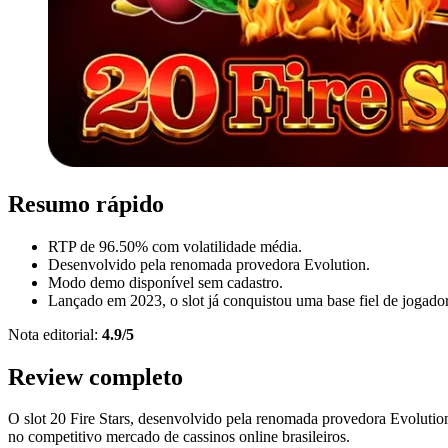
Resumo rápido
RTP de 96.50% com volatilidade média.
Desenvolvido pela renomada provedora Evolution.
Modo demo disponível sem cadastro.
Lançado em 2023, o slot já conquistou uma base fiel de jogador
Nota editorial:
4.9/5
Review completo
O slot 20 Fire Stars, desenvolvido pela renomada provedora Evolutio
no competitivo mercado de cassinos online brasileiros.