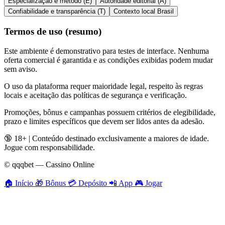
Especialização e método (E)
Autoridade editorial (A)
Confiabilidade e transparência (T)
Contexto local Brasil
Termos de uso (resumo)
Este ambiente é demonstrativo para testes de interface. Nenhuma
oferta comercial é garantida e as condições exibidas podem mudar
sem aviso.
O uso da plataforma requer maioridade legal, respeito às regras
locais e aceitação das políticas de segurança e verificação.
Promoções, bônus e campanhas possuem critérios de elegibilidade,
prazo e limites específicos que devem ser lidos antes da adesão.
🔞 18+ | Conteúdo destinado exclusivamente a maiores de idade.
Jogue com responsabilidade.
© qqqbet — Cassino Online
🏠
Início
🎁
Bônus
💳
Depósito
📲
App
🎮
Jogar