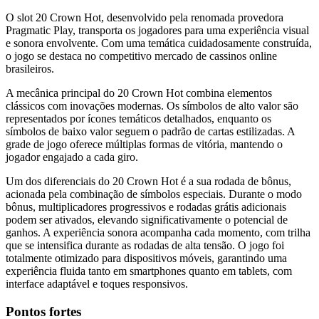
O slot 20 Crown Hot, desenvolvido pela renomada provedora
Pragmatic Play, transporta os jogadores para uma experiência visual
e sonora envolvente. Com uma temática cuidadosamente construída,
o jogo se destaca no competitivo mercado de cassinos online
brasileiros.
A mecânica principal do 20 Crown Hot combina elementos
clássicos com inovações modernas. Os símbolos de alto valor são
representados por ícones temáticos detalhados, enquanto os
símbolos de baixo valor seguem o padrão de cartas estilizadas. A
grade de jogo oferece múltiplas formas de vitória, mantendo o
jogador engajado a cada giro.
Um dos diferenciais do 20 Crown Hot é a sua rodada de bônus,
acionada pela combinação de símbolos especiais. Durante o modo
bônus, multiplicadores progressivos e rodadas grátis adicionais
podem ser ativados, elevando significativamente o potencial de
ganhos. A experiência sonora acompanha cada momento, com trilha
que se intensifica durante as rodadas de alta tensão. O jogo foi
totalmente otimizado para dispositivos móveis, garantindo uma
experiência fluida tanto em smartphones quanto em tablets, com
interface adaptável e toques responsivos.
Pontos fortes