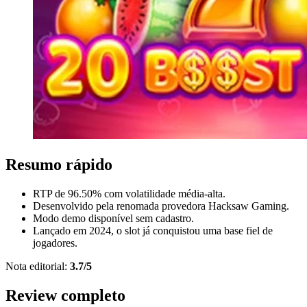
Resumo rápido
RTP de 96.50% com volatilidade média-alta.
Desenvolvido pela renomada provedora Hacksaw Gaming.
Modo demo disponível sem cadastro.
Lançado em 2024, o slot já conquistou uma base fiel de
jogadores.
Nota editorial:
3.7/5
Review completo