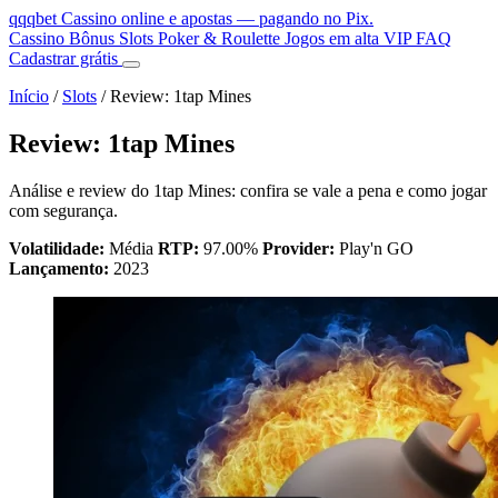
qqqbet
Cassino online e apostas — pagando no Pix.
Cassino
Bônus
Slots
Poker & Roulette
Jogos em alta
VIP
FAQ
Cadastrar grátis
Início
/
Slots
/
Review: 1tap Mines
Review: 1tap Mines
Análise e review do 1tap Mines: confira se vale a pena e como jogar
com segurança.
Volatilidade:
Média
RTP:
97.00%
Provider:
Play'n GO
Lançamento:
2023