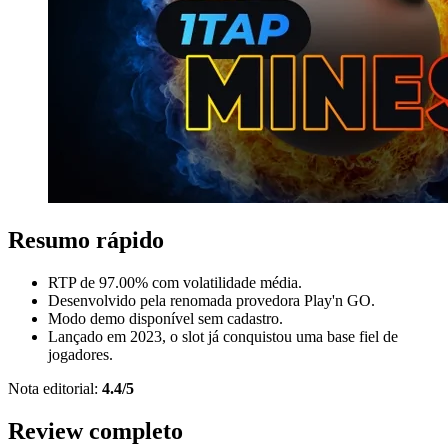
Resumo rápido
RTP de 97.00% com volatilidade média.
Desenvolvido pela renomada provedora Play'n GO.
Modo demo disponível sem cadastro.
Lançado em 2023, o slot já conquistou uma base fiel de
jogadores.
Nota editorial:
4.4/5
Review completo