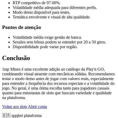
RTP competitivo de 97.00%.
Volatilidade média adequada para diferentes perfis.
Modo demo disponível para testes.
Temática envolvente e visual de alta qualidade.
Pontos de atenção
Volatilidade média exige gestão de banca.
Sessões sem bônus podem se estender por 20 a 50 giros.
Disponibilidade pode variar por região.
Conclusão
1tap Mines é uma excelente adição ao catálogo da Play'n GO,
combinando visual atraente com mecânicas sólidas. Recomendamos
testar o modo demo antes de jogar com valores reais, especialmente
para entender a frequência dos recursos especiais e a volatilidade do
jogo. No geral, é uma ótima escolha tanto para jogadores casuais
quanto para entusiastas de slots que buscam variedade e qualidade
na plataforma.
Voltar aos slots
Abrir conta
🇧🇷 qqqbet plataforma