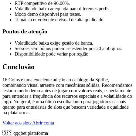
RTP competitivo de 96.00%.
Volatilidade baixa adequada para diferentes perfis.
Modo demo disponível para testes.
Temática envolvente e visual de alta qualidade.
Pontos de atenção
Volatilidade baixa exige gestão de banca.
Sessões sem bônus podem se estender por 20 a 50 giros.
Disponibilidade pode variar por região.
Conclusão
16 Coins é uma excelente adição ao catálogo da Spribe,
combinando visual atraente com mecânicas sólidas. Recomendamos
testar o modo demo antes de jogar com valores reais, especialmente
para entender a frequência dos recursos especiais e a volatilidade do
jogo. No geral, é uma ótima escolha tanto para jogadores casuais
quanto para entusiastas de slots que buscam variedade e qualidade
na plataforma.
Voltar aos slots
Abrir conta
🇧🇷 qqqbet plataforma