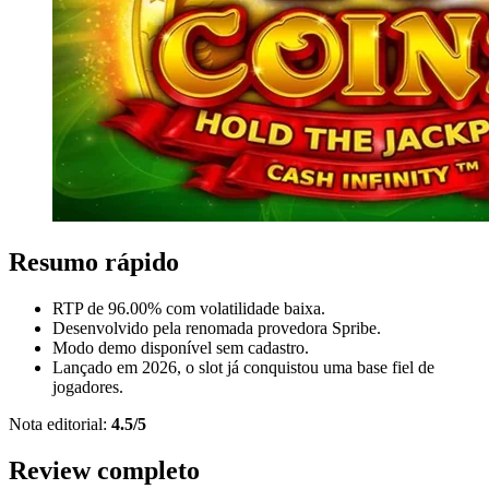
Resumo rápido
RTP de 96.00% com volatilidade baixa.
Desenvolvido pela renomada provedora Spribe.
Modo demo disponível sem cadastro.
Lançado em 2026, o slot já conquistou uma base fiel de
jogadores.
Nota editorial:
4.5/5
Review completo