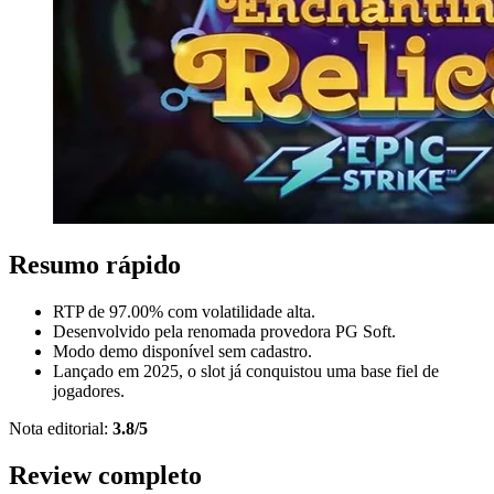
Resumo rápido
RTP de 97.00% com volatilidade alta.
Desenvolvido pela renomada provedora PG Soft.
Modo demo disponível sem cadastro.
Lançado em 2025, o slot já conquistou uma base fiel de
jogadores.
Nota editorial:
3.8/5
Review completo