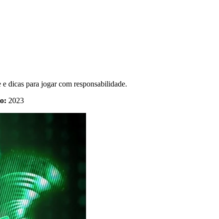
e dicas para jogar com responsabilidade.
o:
2023