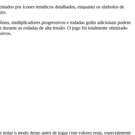
ntados por ícones temáticos detalhados, enquanto os símbolos de
iro.
us, multiplicadores progressivos e rodadas grátis adicionais podem
 durante as rodadas de alta tensão. O jogo foi totalmente otimizado
sivos.
testar o modo demo antes de jogar com valores reais, especialmente