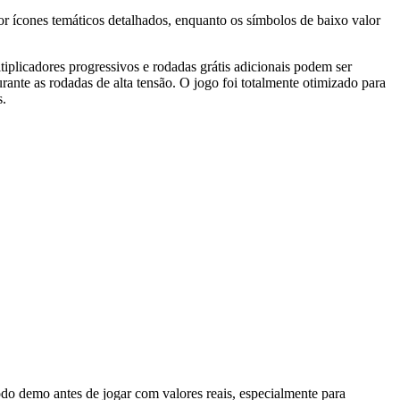
r ícones temáticos detalhados, enquanto os símbolos de baixo valor
plicadores progressivos e rodadas grátis adicionais podem ser
ante as rodadas de alta tensão. O jogo foi totalmente otimizado para
s.
o demo antes de jogar com valores reais, especialmente para