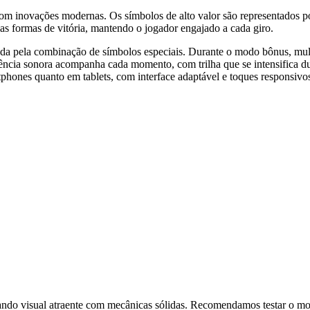
m inovações modernas. Os símbolos de alto valor são representados po
las formas de vitória, mantendo o jogador engajado a cada giro.
da pela combinação de símbolos especiais. Durante o modo bônus, multi
ência sonora acompanha cada momento, com trilha que se intensifica dur
tphones quanto em tablets, com interface adaptável e toques responsivo
ndo visual atraente com mecânicas sólidas. Recomendamos testar o mod