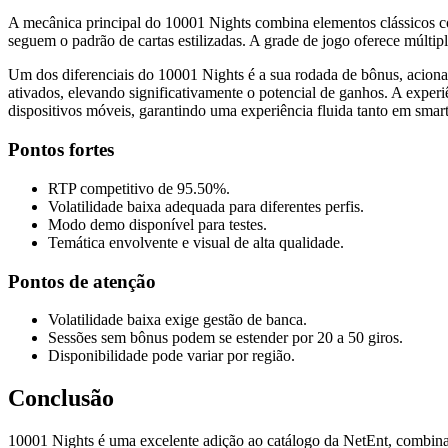
A mecânica principal do 10001 Nights combina elementos clássicos co
seguem o padrão de cartas estilizadas. A grade de jogo oferece múltip
Um dos diferenciais do 10001 Nights é a sua rodada de bônus, aciona
ativados, elevando significativamente o potencial de ganhos. A experi
dispositivos móveis, garantindo uma experiência fluida tanto em smar
Pontos fortes
RTP competitivo de 95.50%.
Volatilidade baixa adequada para diferentes perfis.
Modo demo disponível para testes.
Temática envolvente e visual de alta qualidade.
Pontos de atenção
Volatilidade baixa exige gestão de banca.
Sessões sem bônus podem se estender por 20 a 50 giros.
Disponibilidade pode variar por região.
Conclusão
10001 Nights é uma excelente adição ao catálogo da NetEnt, combina