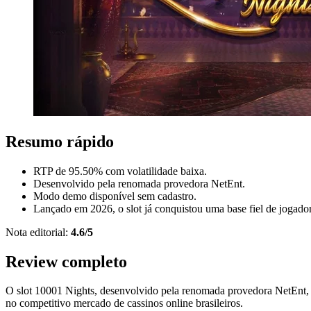
Resumo rápido
RTP de 95.50% com volatilidade baixa.
Desenvolvido pela renomada provedora NetEnt.
Modo demo disponível sem cadastro.
Lançado em 2026, o slot já conquistou uma base fiel de jogador
Nota editorial:
4.6/5
Review completo
O slot 10001 Nights, desenvolvido pela renomada provedora NetEnt, t
no competitivo mercado de cassinos online brasileiros.