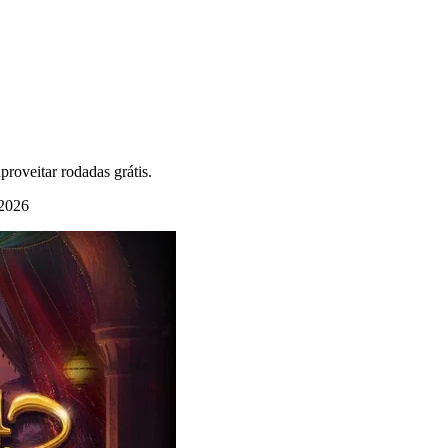
roveitar rodadas grátis.
2026