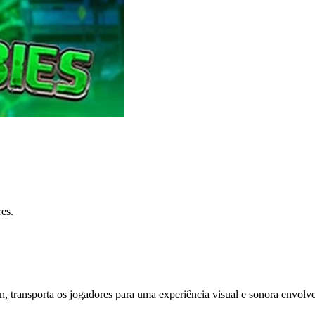
es.
 transporta os jogadores para uma experiência visual e sonora envolv