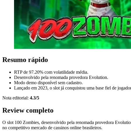
Resumo rápido
RTP de 97.20% com volatilidade média.
Desenvolvido pela renomada provedora Evolution.
Modo demo disponível sem cadastro.
Lançado em 2023, o slot já conquistou uma base fiel de jogador
Nota editorial:
4.3/5
Review completo
O slot 100 Zombies, desenvolvido pela renomada provedora Evolution,
no competitivo mercado de cassinos online brasileiros.