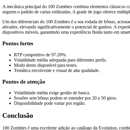
A mecânica principal do 100 Zombies combina elementos clássicos com
seguem o padrão de cartas estilizadas. A grade de jogo oferece múltip
Um dos diferenciais do 100 Zombies é a sua rodada de bônus, acionad
ativados, elevando significativamente o potencial de ganhos. A experi
dispositivos móveis, garantindo uma experiência fluida tanto em smar
Pontos fortes
RTP competitivo de 97.20%.
Volatilidade média adequada para diferentes perfis.
Modo demo disponível para testes.
Temática envolvente e visual de alta qualidade.
Pontos de atenção
Volatilidade média exige gestão de banca.
Sessões sem bônus podem se estender por 20 a 50 giros.
Disponibilidade pode variar por região.
Conclusão
100 Zombies é uma excelente adição ao catálogo da Evolution, combi