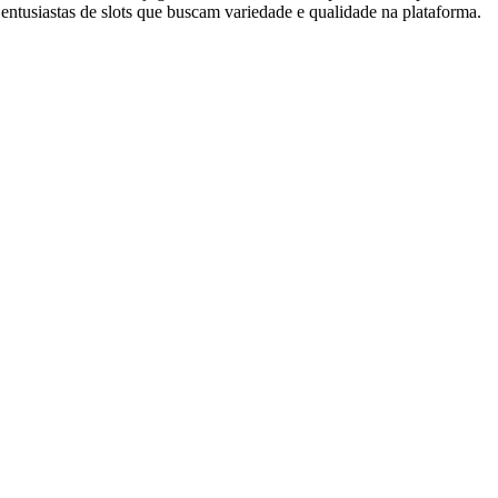
 entusiastas de slots que buscam variedade e qualidade na plataforma.