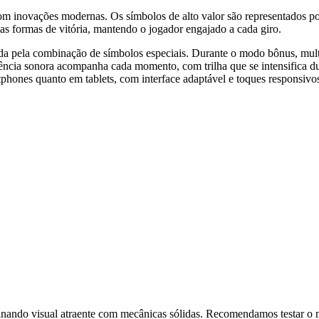
 inovações modernas. Os símbolos de alto valor são representados por
las formas de vitória, mantendo o jogador engajado a cada giro.
a pela combinação de símbolos especiais. Durante o modo bônus, multip
ência sonora acompanha cada momento, com trilha que se intensifica dur
tphones quanto em tablets, com interface adaptável e toques responsivo
nando visual atraente com mecânicas sólidas. Recomendamos testar o m