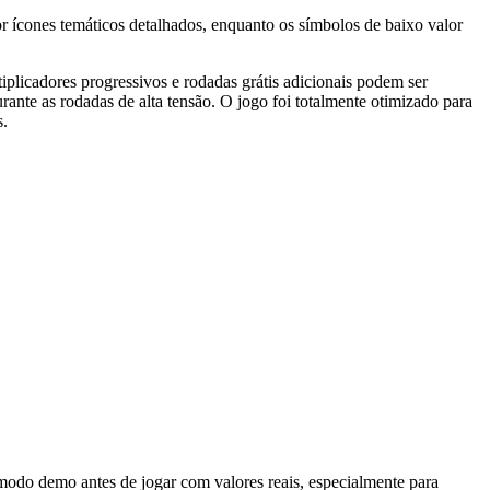
 ícones temáticos detalhados, enquanto os símbolos de baixo valor
licadores progressivos e rodadas grátis adicionais podem ser
ante as rodadas de alta tensão. O jogo foi totalmente otimizado para
s.
odo demo antes de jogar com valores reais, especialmente para