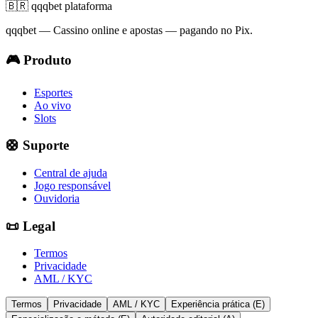
🇧🇷 qqqbet plataforma
qqqbet — Cassino online e apostas — pagando no Pix.
🎮
Produto
Esportes
Ao vivo
Slots
🛟
Suporte
Central de ajuda
Jogo responsável
Ouvidoria
📜
Legal
Termos
Privacidade
AML / KYC
Termos
Privacidade
AML / KYC
Experiência prática (E)