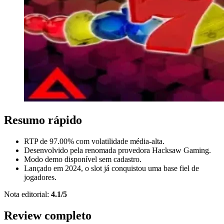
Resumo rápido
RTP de 97.00% com volatilidade média-alta.
Desenvolvido pela renomada provedora Hacksaw Gaming.
Modo demo disponível sem cadastro.
Lançado em 2024, o slot já conquistou uma base fiel de
jogadores.
Nota editorial:
4.1/5
Review completo