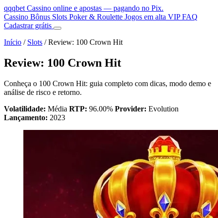
qqqbet
Cassino online e apostas — pagando no Pix.
Cassino
Bônus
Slots
Poker & Roulette
Jogos em alta
VIP
FAQ
Cadastrar grátis
Início
/
Slots
/
Review: 100 Crown Hit
Review: 100 Crown Hit
Conheça o 100 Crown Hit: guia completo com dicas, modo demo e
análise de risco e retorno.
Volatilidade:
Média
RTP:
96.00%
Provider:
Evolution
Lançamento:
2023