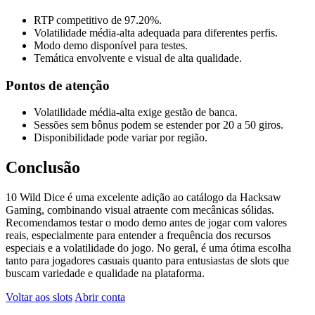
RTP competitivo de 97.20%.
Volatilidade média-alta adequada para diferentes perfis.
Modo demo disponível para testes.
Temática envolvente e visual de alta qualidade.
Pontos de atenção
Volatilidade média-alta exige gestão de banca.
Sessões sem bônus podem se estender por 20 a 50 giros.
Disponibilidade pode variar por região.
Conclusão
10 Wild Dice é uma excelente adição ao catálogo da Hacksaw
Gaming, combinando visual atraente com mecânicas sólidas.
Recomendamos testar o modo demo antes de jogar com valores
reais, especialmente para entender a frequência dos recursos
especiais e a volatilidade do jogo. No geral, é uma ótima escolha
tanto para jogadores casuais quanto para entusiastas de slots que
buscam variedade e qualidade na plataforma.
Voltar aos slots
Abrir conta