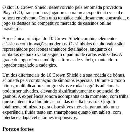
O slot 10 Crown Shield, desenvolvido pela renomada provedora
Play'n GO, transporta os jogadores para uma experiência visual e
sonora envolvente. Com uma temática cuidadosamente construída, o
jogo se destaca no competitivo mercado de cassinos online
brasileiros.
A mecânica principal do 10 Crown Shield combina elementos
clássicos com inovações modernas. Os símbolos de alto valor são
representados por ícones temáticos detalhados, enquanto os
símbolos de baixo valor seguem o padrão de cartas estilizadas. A
grade de jogo oferece múltiplas formas de vitória, mantendo o
jogador engajado a cada giro.
Um dos diferenciais do 10 Crown Shield é a sua rodada de bônus,
acionada pela combinação de símbolos especiais. Durante o modo
bônus, multiplicadores progressivos e rodadas grátis adicionais
podem ser ativados, elevando significativamente o potencial de
ganhos. A experiência sonora acompanha cada momento, com trilha
que se intensifica durante as rodadas de alta tensão. O jogo foi
totalmente otimizado para dispositivos móveis, garantindo uma
experiência fluida tanto em smartphones quanto em tablets, com
interface adaptável e toques responsivos.
Pontos fortes