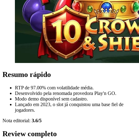
Resumo rápido
RTP de 97.00% com volatilidade média.
Desenvolvido pela renomada provedora Play'n GO.
Modo demo disponível sem cadastro.
Lançado em 2023, o slot já conquistou uma base fiel de
jogadores.
Nota editorial:
3.6/5
Review completo