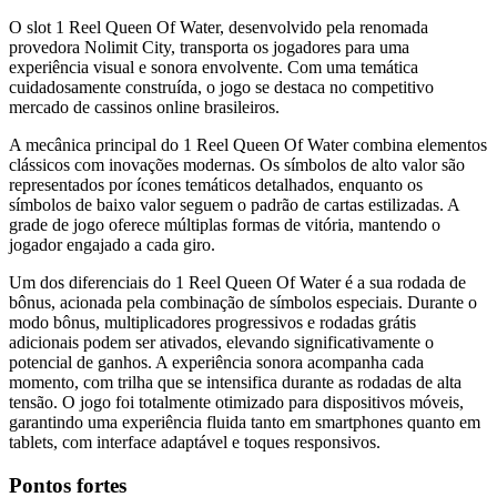
O slot 1 Reel Queen Of Water, desenvolvido pela renomada
provedora Nolimit City, transporta os jogadores para uma
experiência visual e sonora envolvente. Com uma temática
cuidadosamente construída, o jogo se destaca no competitivo
mercado de cassinos online brasileiros.
A mecânica principal do 1 Reel Queen Of Water combina elementos
clássicos com inovações modernas. Os símbolos de alto valor são
representados por ícones temáticos detalhados, enquanto os
símbolos de baixo valor seguem o padrão de cartas estilizadas. A
grade de jogo oferece múltiplas formas de vitória, mantendo o
jogador engajado a cada giro.
Um dos diferenciais do 1 Reel Queen Of Water é a sua rodada de
bônus, acionada pela combinação de símbolos especiais. Durante o
modo bônus, multiplicadores progressivos e rodadas grátis
adicionais podem ser ativados, elevando significativamente o
potencial de ganhos. A experiência sonora acompanha cada
momento, com trilha que se intensifica durante as rodadas de alta
tensão. O jogo foi totalmente otimizado para dispositivos móveis,
garantindo uma experiência fluida tanto em smartphones quanto em
tablets, com interface adaptável e toques responsivos.
Pontos fortes